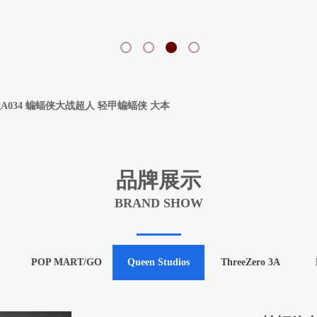
6 AgA034 蝙蝠侠大战超人 轻甲蝙蝠侠 大本
品牌展示
BRAND SHOW
POP MART/GONG
Queen Studios
ThreeZero 3A