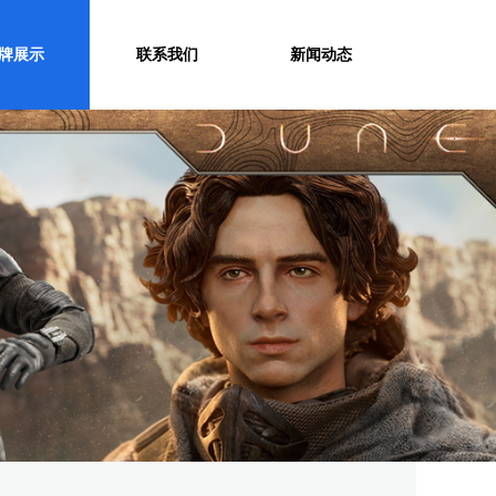
牌展示
联系我们
新闻动态