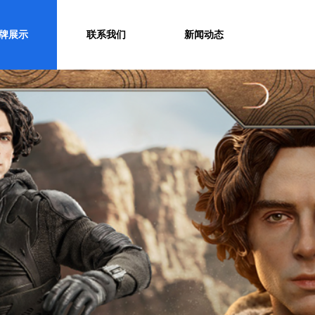
牌展示
联系我们
新闻动态