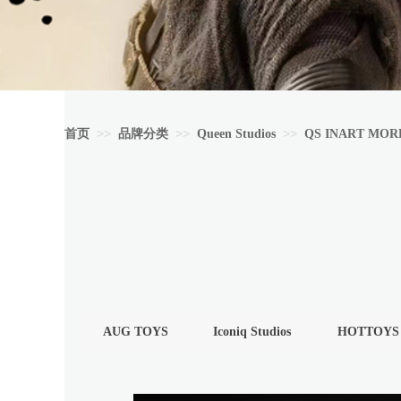
>>
>>
>>
首页
品牌分类
Queen Studios
QS INART MO
AUG TOYS
Iconiq Studios
HOTTOYS