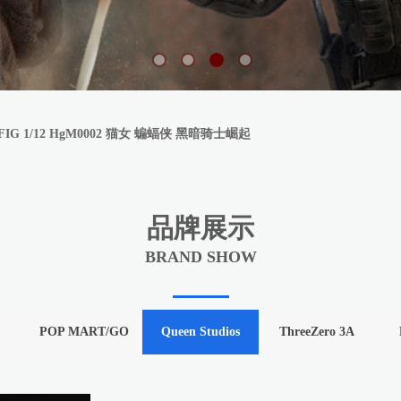
RFIG 1/12 HgM0002 猫女 蝙蝠侠 黑暗骑士崛起
品牌展示
BRAND SHOW
POP MART/GONG
Queen Studios
ThreeZero 3A