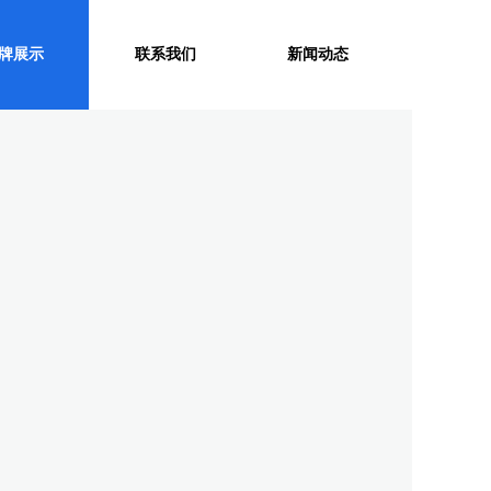
牌展示
联系我们
新闻动态