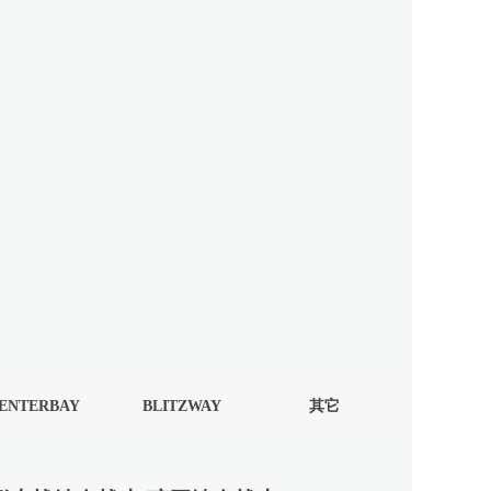
ENTERBAY
BLITZWAY
其它